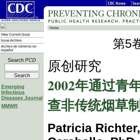
Home
View Current Issue
第5
Issue Archive
Archivo de números en
español
Search
PCD
原创研究
2002年通过
Emerging
Infectious
查非传统烟草
Diseases Journal
MMWR
Patricia Richter