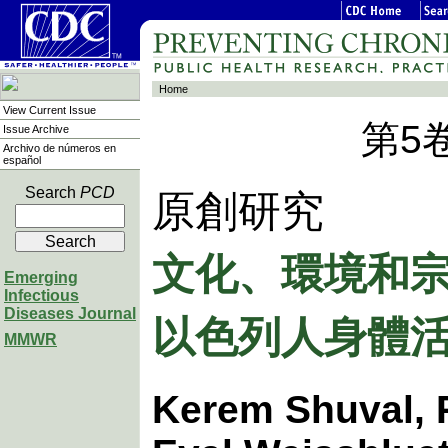
Home
View Current Issue
第5
Issue Archive
Archivo de números en
español
Search
PCD
原創研究
文化、環境和
Emerging
Infectious
以色列人身體
Diseases Journal
MMWR
Kerem Shuval, 