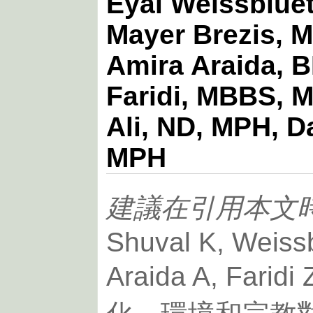
Eyal Weissbluet
Mayer Brezis, 
Amira Araida, 
Faridi, MBBS, 
Ali, ND, MPH, D
MPH
建議在引用本文
Shuval K, Weissb
Araida A, Fari