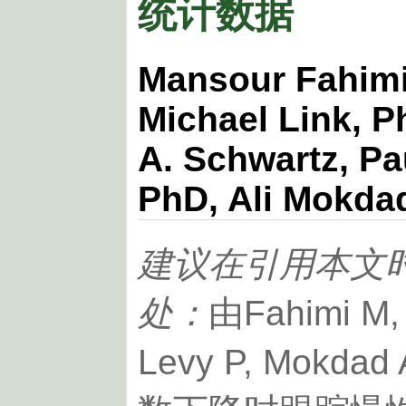
统计数据
Mansour Fahimi
Michael Link, 
A. Schwartz, Pa
PhD, Ali Mokda
建议在引用本文
处：
由Fahimi M, 
Levy P, Mok