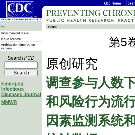
Home
View Current Issue
第5
Issue Archive
Archivo de números en
español
Search
PCD
原创研究
调查参与人数
Emerging
Infectious
和风险行为流行
Diseases Journal
MMWR
因素监测系统