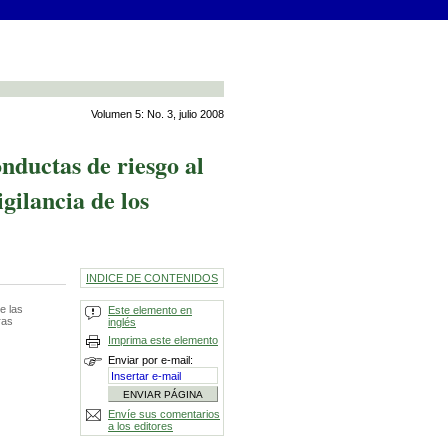
Volumen 5: No. 3, julio 2008
onductas de riesgo al
igilancia de los
INDICE DE CONTENIDOS
e las
Este elemento en
ras
inglés
Imprima este elemento
Enviar por e-mail:
Envíe sus comentarios
a los editores