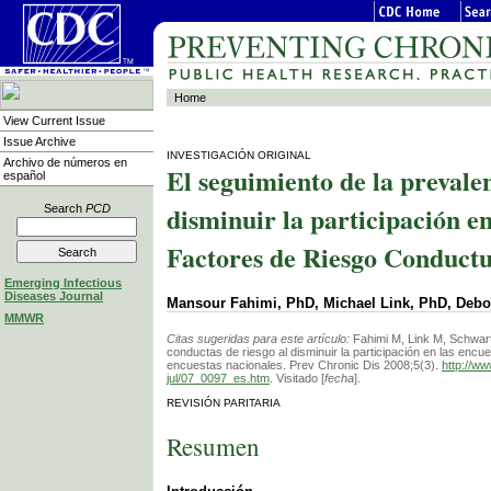
Home
View Current Issue
Issue Archive
INVESTIGACIÓN ORIGINAL
Archivo de números en
El seguimiento de la prevalen
español
disminuir la participación en
Search
PCD
Factores de Riesgo Conductua
Emerging Infectious
Diseases Journal
Mansour Fahimi, PhD, Michael Link, PhD, Debo
MMWR
Citas sugeridas para este artículo:
Fahimi M, Link M, Schwart
conductas de riesgo al disminuir la participación en las enc
encuestas nacionales. Prev Chronic Dis 2008;5(3).
http://w
jul/07_0097_es.htm
. Visitado [
fecha
].
REVISIÓN PARITARIA
Resumen