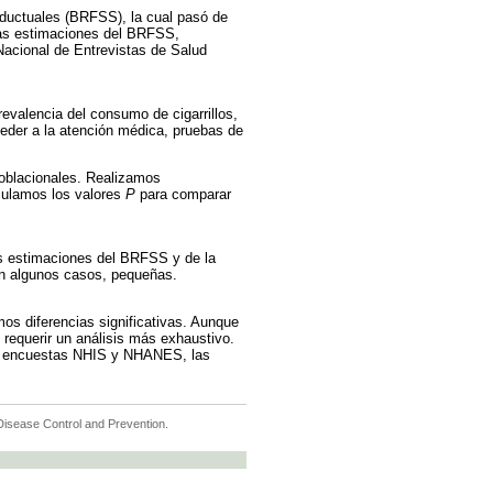
nductuales (BRFSS), la cual pasó de
las estimaciones del BRFSS,
acional de Entrevistas de Salud
evalencia del consumo de cigarrillos,
eder a la atención médica, pruebas de
oblacionales. Realizamos
lculamos los valores
P
para comparar
as estimaciones del BRFSS y de la
en algunos casos, pequeñas.
os diferencias significativas. Aunque
 requerir un análisis más exhaustivo.
las encuestas NHIS y NHANES, las
r Disease Control and Prevention.