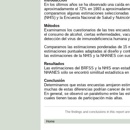
Introducción
En los últimos años se ha observado una caída en 
aproximadamente el 72% en 1993 a aproximadament
comparamos algunas estimaciones seleccionadas so
(NHIS) y la Encuesta Nacional de Salud y Nutrici
Métodos
Examinamos los cuestionarios de las tres encuesta
el consumo de alcohol, ciertas enfermedades, vac
detección del virus de inmunodeficiencia humana y
Comparamos las estimaciones ponderadas de 15 me
estimaciones puntuales adaptadas al diseño y cont
las estimaciones de la NHIS y la NHANES con sus
Resultados
Las estimaciones del BRFSS y la NHIS eran estadí
NHANES sólo se encontró similitud estadística en 
Conclusión
Determinamos que estas encuestas arrojaron estima
muchas de estas diferencias podrían carecer de imp
En general, se observó un paralelismo entre las 
cuales tienen tasas de participación más altas.
The findings and conclusions in this report are
Home