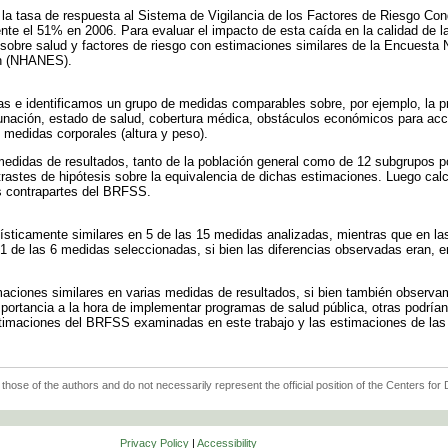
la tasa de respuesta al Sistema de Vigilancia de los Factores de Riesgo Co
e el 51% en 2006. Para evaluar el impacto de esta caída en la calidad de 
bre salud y factores de riesgo con estimaciones similares de la Encuesta N
ón (NHANES).
s e identificamos un grupo de medidas comparables sobre, por ejemplo, la pr
unación, estado de salud, cobertura médica, obstáculos económicos para acc
 medidas corporales (altura y peso).
didas de resultados, tanto de la población general como de 12 subgrupos p
rastes de hipótesis sobre la equivalencia de dichas estimaciones. Luego ca
 contrapartes del BRFSS.
sticamente similares en 5 de las 15 medidas analizadas, mientras que en l
1 de las 6 medidas seleccionadas, si bien las diferencias observadas eran, 
ciones similares en varias medidas de resultados, si bien también observam
ortancia a la hora de implementar programas de salud pública, otras podrían
estimaciones del BRFSS examinadas en este trabajo y las estimaciones de 
 those of the authors and do not necessarily represent the official position of the Centers fo
Privacy Policy
|
Accessibility