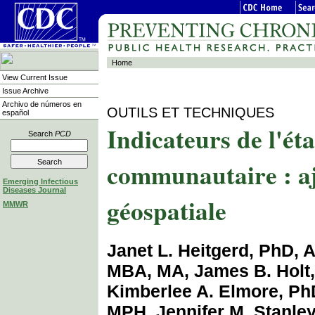
Home
View Current Issue
Issue Archive
Archivo de números en
OUTILS ET TECHNIQUES
español
Indicateurs de l'éta
Search
PCD
communautaire : a
Emerging Infectious
Diseases Journal
géospatiale
MMWR
Janet L. Heitgerd, PhD, 
MBA, MA, James B. Holt
Kimberlee A. Elmore, PhD
MPH, Jennifer M. Stanley