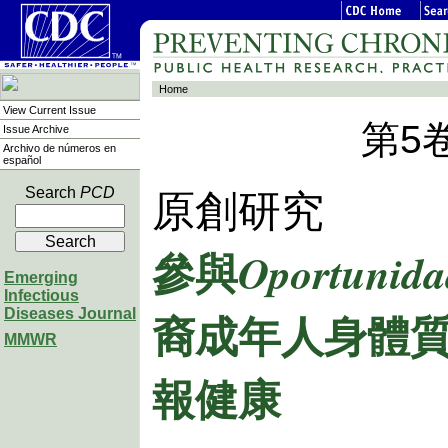
Home
View Current Issue
第5
Issue Archive
Archivo de números en
español
Search
PCD
原創研究
參與
Oportunida
Emerging
Infectious
裔成年人身體
Diseases Journal
MMWR
報健康