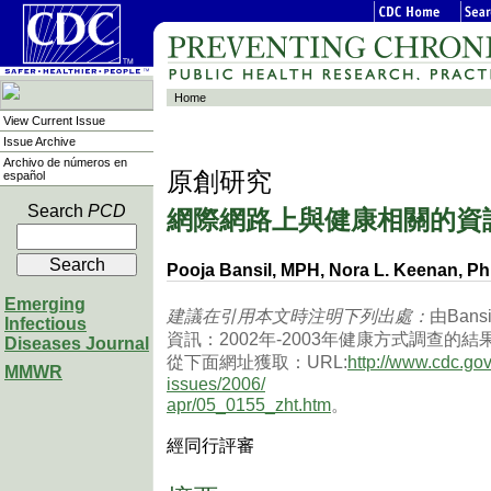
Home
View Current Issue
Issue Archive
Archivo de números en
原創研究
español
網際網路上與健康相關的資訊：
Search
PCD
Pooja Bansil, MPH, Nora L. Keenan, PhD
Emerging
建議在引用本文時注明下列出處：
由Bansil
Infectious
資訊：2002年-2003年健康方式調查的結果》
Diseases Journal
從下面網址獲取：URL:
http://www.cdc.gov
MMWR
issues/2006/
apr/05_0155
_zht
.htm
。
經同行評審