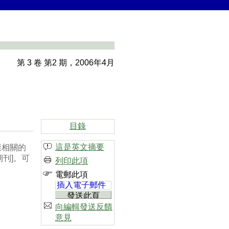
第 3 卷 第2 期，2006年4月
目錄
這是英文摘要
康相關的
期刊]。可
列印此項
電郵此項
向編輯發送反饋
意見