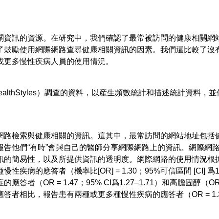
關資訊的資源。在研究中，我們確認了最常被訪問的健康相關網
了鼓勵使用網際網路查尋健康相關資訊的因素。我們還比較了沒
或更多慢性疾病人員的使用情況。
HealthStyles）調查的資料，以産生頻數統計和描述統計資料
際網路檢索與健康相關的資訊。這其中，最常訪問的網站地址包括
報告他們“有時”會與自己的醫師分享網際網路上的資訊。網際網
訊的簡易性，以及所提供資訊的透明度。網際網路的使用情況根
的應答者（機率比[OR] = 1.30；95%可信區間 [CI] 爲1
R = 1.47；95% CI爲1.27–1.71）和高膽固醇（OR = 1.
比，報告患有兩種或更多種慢性疾病的應答者（OR = 1.35；95