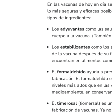
En las vacunas de hoy en día se
lo más seguras y eficaces posib
tipos de ingredientes:
Los
adyuvantes
como las sale
cuerpo a la vacuna. (También s
Los
estabilizantes
como los a
de la vacuna después de su fa
encuentran en alimentos como
El
formaldehído
ayuda a prev
fabricación. El formaldehído 
niveles más altos que en las
medioambiente, en conservan
El
timerosal
(tiomersal) es u
fabricación de vacunas. Ya no