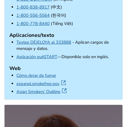
1-800-838-8917
(中文)
1-800-556-5564
(한국어)
1-800-778-8440
(Tiếng Việt)
Aplicaciones/texto
Textee DÉJELOYA al 333888
- Aplican cargos de
mensaje y datos.
external icon
Aplicación quitSTART
—Disponible solo en inglés.
Web
Cómo dejar de fumar
external icon
espanol.smokefree.gov
external icon
Asian Smokers’ Quitline