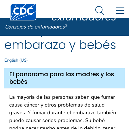
Consejos de
Un sitio oficial del Gobierno de Estados Unidos
Centros para el Control y la Prevención de Enfermed
N
Así es como usted puede verificarlo
exfumadores
®
Search Me
Tabaquismo,
Consejos de exfumadores
®
embarazo y bebés
English (US)
El panorama para las madres y los
bebés
La mayoría de las personas saben que fumar
causa cáncer y otros problemas de salud
graves. Y fumar durante el embarazo también
puede causar serios problemas. Su bebé
podría nacer mucho antes de lo debido, tener