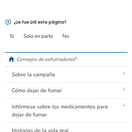
¿Le fue útil esta página?
Sí
Solo en parte
No
home
Consejos de exfumadores
®
plus 
Sobre la campaña
plus 
Cómo dejar de fumar
plus 
Infórmese sobre los medicamentos para
dejar de fumar
Historias de la vida real