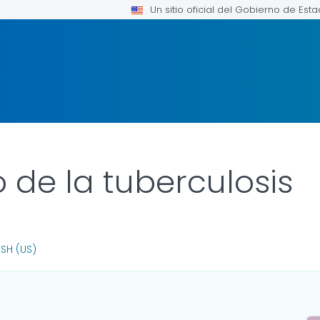
Un sitio oficial del Gobierno de Est
 de la tuberculosis
INK FOR DETAILS.
ISH (US)