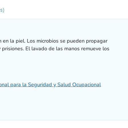
R DETAILS.
US)
 en la piel. Los microbios se pueden propagar
y prisiones. El lavado de las manos remueve los
ional para la Seguridad y Salud Ocupacional