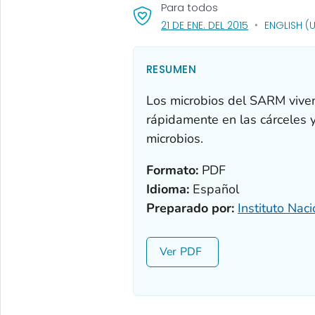
Para todos
, VISIT LINK FO
21 DE ENE. DEL 2015
ENGLISH (
RESUMEN
Los microbios del SARM viven
rápidamente en las cárceles 
microbios.
Formato:
PDF
Idioma:
Español
Preparado por:
Instituto Nac
Ver