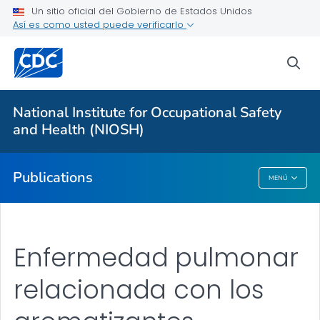
Un sitio oficial del Gobierno de Estados Unidos
Así es como usted puede verificarlo
Proveedores de atención médica
sea
Healthcare Numbered Publications
VER TODO
National Institute for Occupational Safety
and Health (NIOSH)
Salud pública
Publications
MENÚ
Publications
Enfermedad pulmonar
relacionada con los