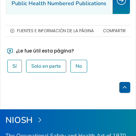
Public Health Numbered Publications
FUENTES E INFORMACIÓN DE LA PÁGINA
COMPARTIR
¿Le fue útil esta página?
Sí
Solo en parte
No
Inici
de
la
NIOSH
pági
The Occupational Safety and Health Act of 1970