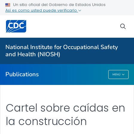
Workplace Survey Reports
Un sitio oficial del Gobierno de Estados Unidos
Así es como usted puede verificarlo
Numbered Communication Products - All
VER TODO
sea
Proveedores de atención médica
National Institute for Occupational Safety
and Health (NIOSH)
Salud pública
Publications
MENÚ
Publications
Cartel sobre caídas en
la construcción