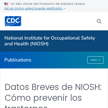
Un sitio oficial del Gobierno de Estados Unidos
Así es como usted puede verificarlo
Proveedores de atención médica
sea
Healthcare Numbered Publications
VER TODO
National Institute for Occupational Safety
and Health (NIOSH)
Salud pública
Publications
MENÚ
Publications
Datos Breves de NIOSH:
Cómo prevenir los