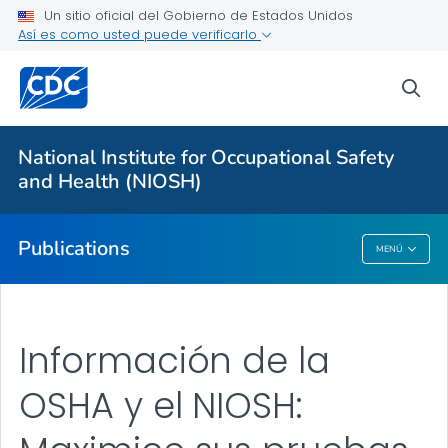
Workplace Survey Reports
Un sitio oficial del Gobierno de Estados Unidos
Así es como usted puede verificarlo
Numbered Communication Products - All
VER TODO
sea
Proveedores de atención médica
National Institute for Occupational Safety
and Health (NIOSH)
Salud pública
Publications
MENÚ
Publications
Información de la
OSHA y el NIOSH: