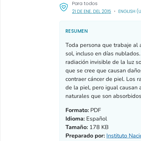
Para todos
, VISIT LINK FO
21 DE ENE. DEL 2015
ENGLISH (
RESUMEN
Toda persona que trabaje al ai
sol, incluso en días nublados.
radiación invisible de la luz 
que se cree que causan daños
contraer cáncer de piel. Los 
de la piel, pero igual causan
naturales que son absorbidos
Formato:
PDF
Idioma:
Español
Tamaño:
178 KB
Preparado por:
Instituto Nac