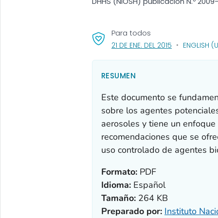
DHHS (NIOSH) publicación N.º 2009-1
Para todos
, VISIT LINK FO
21 DE ENE. DEL 2015
ENGLISH (
RESUMEN
Este documento se fundamenta
sobre los agentes potenciale
aerosoles y tiene un enfoque 
recomendaciones que se ofre
uso controlado de agentes bi
Formato:
PDF
Idioma:
Español
Tamaño:
264 KB
Preparado por:
Instituto Nac