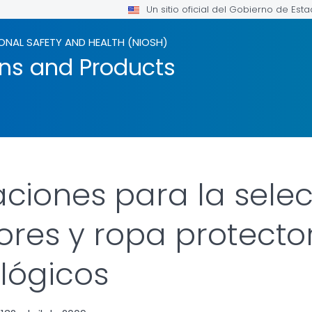
Un sitio oficial del Gobierno de Est
ONAL SAFETY AND HEALTH (NIOSH)
ons and Products
ones para la selecc
ores y ropa protecto
lógicos