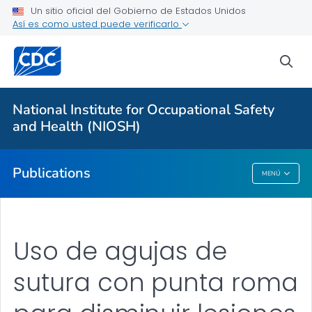
Un sitio oficial del Gobierno de Estados Unidos
Así es como usted puede verificarlo
Proveedores de atención médica
sea
Healthcare Numbered Publications
VER TODO
National Institute for Occupational Safety
and Health (NIOSH)
Salud pública
Publications
MENÚ
Publications
Uso de agujas de
sutura con punta roma