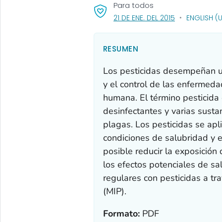
Para todos
, VISIT LINK FO
21 DE ENE. DEL 2015
ENGLISH (
RESUMEN
Los pesticidas desempeñan un
y el control de las enfermed
humana. El término pesticida e
desinfectantes y varias susta
plagas. Los pesticidas se ap
condiciones de salubridad y e
posible reducir la exposición 
los efectos potenciales de sa
regulares con pesticidas a t
(MIP).
Formato:
PDF