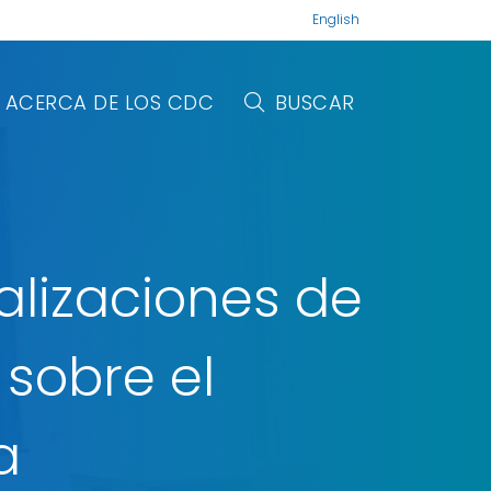
English
ACERCA DE LOS CDC
BUSCAR
alizaciones de
iajes de
e de
 sobre el
no
osporosis
a
más
más