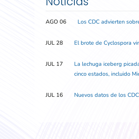
Noticias
‎‎AGO
‎‎06
Los CDC advierten sobre
‎‎JUL
‎‎28
El brote de Cyclospora vi
‎‎JUL
‎‎17
La lechuga iceberg picada
cinco estados, incluido M
‎‎JUL
‎‎16
Nuevos datos de los CDC 