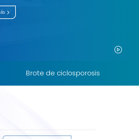
más
Paus
Brote de ciclosporosis