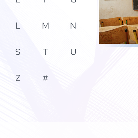
L
M
N
S
T
U
Z
#