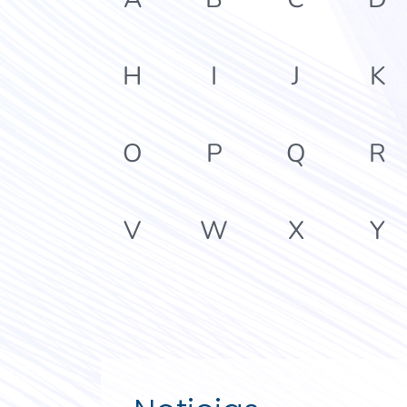
H
I
J
K
O
P
Q
R
V
W
X
Y