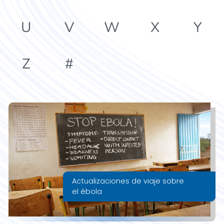
U
V
W
X
Y
Z
#
Actualizaciones de viaje sobre
el ébola