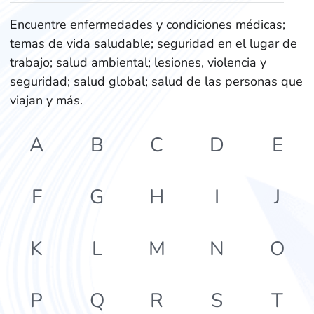
Encuentre enfermedades y condiciones médicas;
temas de vida saludable; seguridad en el lugar de
trabajo; salud ambiental; lesiones, violencia y
seguridad; salud global; salud de las personas que
viajan y más.
A
B
C
D
E
F
G
H
I
J
K
L
M
N
O
P
Q
R
S
T