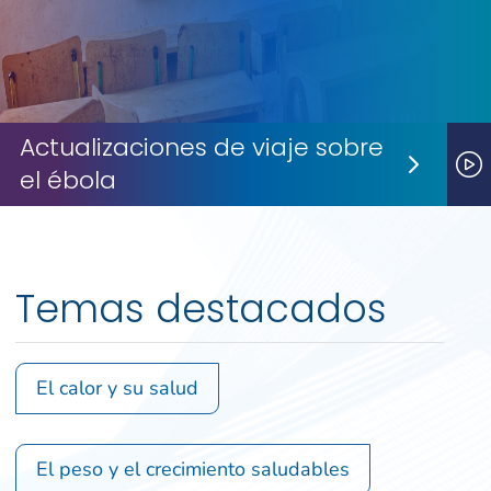
Actualizaciones de viaje sobre
el ébola
Next S
P
Temas destacados
El calor y su salud
El peso y el crecimiento saludables