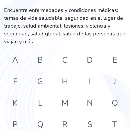
Encuentre enfermedades y condiciones médicas;
temas de vida saludable; seguridad en el lugar de
trabajo; salud ambiental; lesiones, violencia y
seguridad; salud global; salud de las personas que
viajan y más.
A
B
C
D
E
F
G
H
I
J
K
L
M
N
O
P
Q
R
S
T