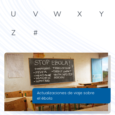
U
V
W
X
Y
Z
#
Actualizaciones de viaje sobre
el ébola