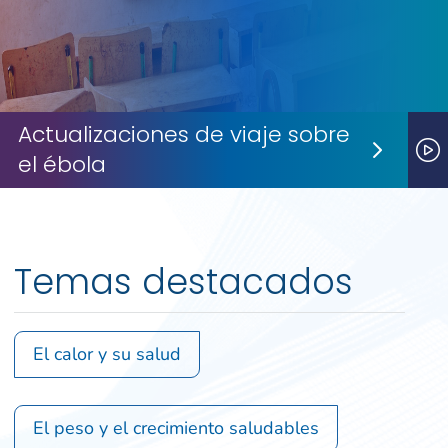
Actualizaciones de viaje sobre
el ébola
Next S
P
Temas destacados
El calor y su salud
El peso y el crecimiento saludables