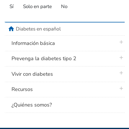
Sí
Solo en parte
No
home
Diabetes en español
plus 
Información básica
plus 
Prevenga la diabetes tipo 2
plus 
Vivir con diabetes
plus 
Recursos
¿Quiénes somos?