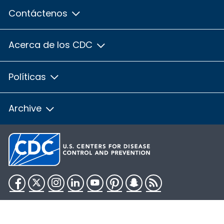
Contáctenos
Acerca de los CDC
Políticas
Archive
Facebook
Twitter
Instagram
LinkedIn
YouTube
Pinterest
Snapchat
RSS
HHS.gov
USA.gov