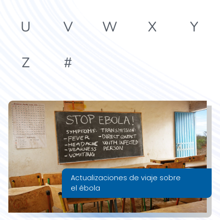
U
V
W
X
Y
Z
#
Actualizaciones de viaje sobre
el ébola