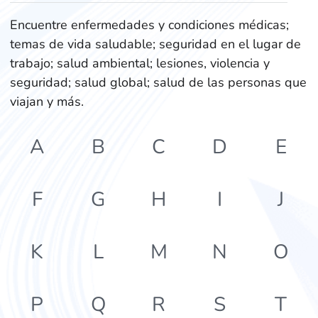
Encuentre enfermedades y condiciones médicas;
temas de vida saludable; seguridad en el lugar de
trabajo; salud ambiental; lesiones, violencia y
seguridad; salud global; salud de las personas que
viajan y más.
A
B
C
D
E
F
G
H
I
J
K
L
M
N
O
P
Q
R
S
T