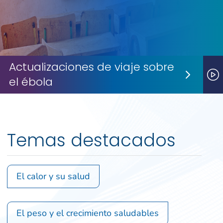
Actualizaciones de viaje sobre
el ébola
Next S
P
Temas destacados
El calor y su salud
El peso y el crecimiento saludables