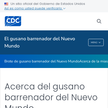
Un sitio oficial del Gobierno de Estados Unidos
Proveedores de atención médica
Así es como usted puede verificarlo
Salud pública
sea
Temas relacionados
El gusano barrenador del Nuevo
MENÚ
Mundo
El Gusano Barrenador Del Nuevo Mundo
Brote de gusano barrenador del Nuevo Mundo
Acerca de la mias
Acerca del gusano
barrenador del Nuevo