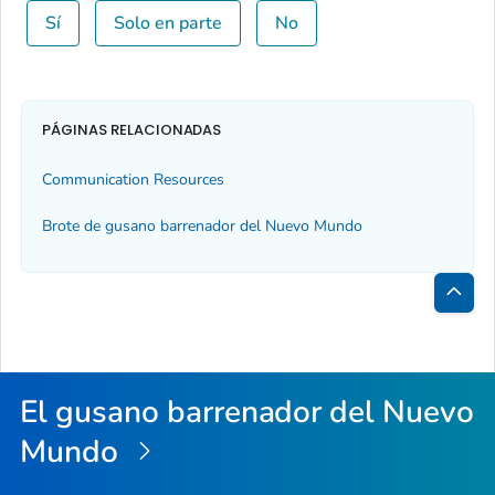
Sí
Solo en parte
No
PÁGINAS RELACIONADAS
Communication Resources
Brote de gusano barrenador del Nuevo Mundo
Inici
de
la
El gusano barrenador del Nuevo
pági
Mundo