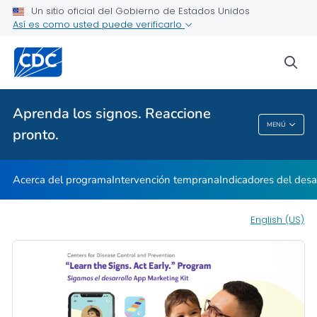
Indicadores en acción
Un sitio oficial del Gobierno de Estados Unidos
Así es como usted puede verificarlo
Información para los profesionales
VER TODO
INICIO
sea
Temas relacionados
Aprenda los signos. Reaccione
MENÚ
pronto.
Aprenda Los Signos. Reaccione Pronto.
Acerca del programa
Intervención temprana
Indicadores del desa
English (US)