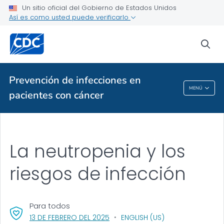
Información para pacientes que están recibiendo
Un sitio oficial del Gobierno de Estados Unidos
quimioterapia
Así es como usted puede verificarlo
VER TODO
INICIO
sea
Temas relacionados
Prevención de infecciones en
Prevención De Infecciones En Pacientes Con
MENÚ
pacientes con cáncer
Cáncer
La neutropenia y los
riesgos de infección
Para todos
, VISIT LINK FOR DETAILS.
13 DE FEBRERO DEL 2025
ENGLISH (US)