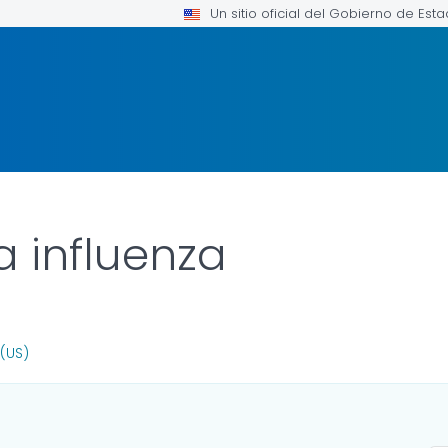
Un sitio oficial del Gobierno de Est
a influenza
FOR DETAILS.
(US)