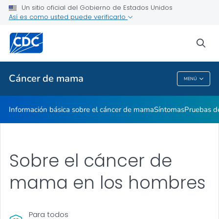
Un sitio oficial del Gobierno de Estados Unidos
Recursos para compartir
Así es como usted puede verificarlo
VER TODO
INICIO
sea
Temas relacionados
Cáncer de mama
MENÚ
Cáncer De Mama
Información básica sobre el cáncer de mama
Síntomas
Pruebas d
Sobre el cáncer de
mama en los hombres
Para todos